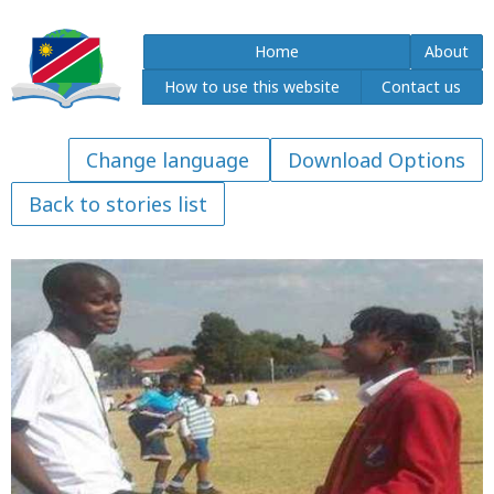
Home
About
How to use this website
Contact us
Download Options
Back to stories list