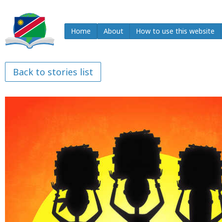
Home
About
How to use this website
Back to stories list