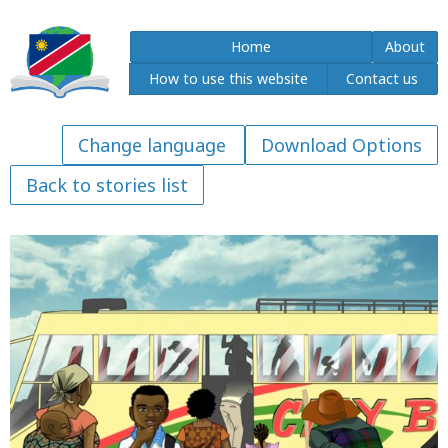
Home
About
How to use this website
Contact us
Download Options
Back to stories list